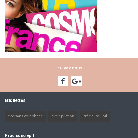
Suivez nous
Étiquettes
cire sans colophane
cire épilation
Précieuse Epil
Précieuse Epil