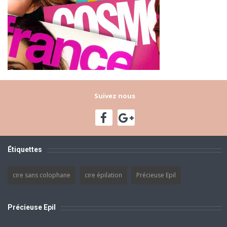
Suivez nous
Étiquettes
cire sans colophane
cire épilation
Précieuse Epil
Précieuse Epil