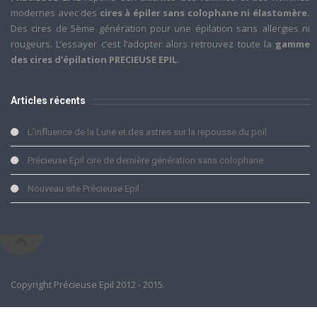
modernes avec des
cires à épiler sans colophane ni élastomère.
Des cires de 5ème génération pour une épilation sans allergies ni
rougeurs. L’essayer c’est l’adopter alors retrouvez toute la
gamme
des cires d’épilation PRECIEUSE EPIL.
Articles récents
L’influence de la Lune et des astres sur la repousse du poil
Précieuse Epil cire de dernière génération sans colophane
Nouveau site Précieuse Epil
Copyright Précieuse Epil 2012 - 2015.