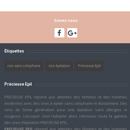
Suivez nous
Étiquettes
cire sans colophane
cire épilation
Précieuse Epil
Précieuse Epil
PRECIEUSE EPIL répond aux attentes des femmes et des hommes
modernes avec des cires à épiler sans colophane ni élastomère. Des
cires de 5ème génération pour une épilation sans allergies ni
rougeurs. L’essayer c’est l’adopter alors retrouvez toute la gamme
des cires d’épilation PRECIEUSE EPIL.
PRECIEUSE EPIL
répond aux attentes des femmes et des hommes