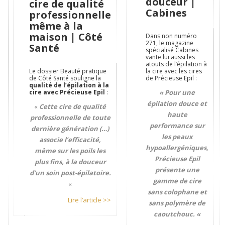
douceur |
cire de qualité
Cabines
professionnelle
même à la
maison | Côté
Dans non numéro
271, le magazine
Santé
spécialisé Cabines
vante lui aussi les
atouts de l’épilation à
Le dossier Beauté pratique
la cire avec les cires
de Côté Santé souligne la
de Précieuse Epil :
qualité de l’épilation à la
cire avec Précieuse Epil
:
« Pour une
épilation douce et
«
Cette cire de qualité
haute
professionnelle de toute
performance sur
dernière génération (…)
les peaux
associe l’efficacité,
hypoallergéniques,
même sur les poils les
Précieuse Epil
plus fins, à la douceur
présente une
d’un soin post-épilatoire.
gamme de cire
«
sans colophane et
Lire l’article >>
sans polymère de
caoutchouc. «