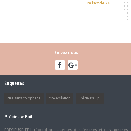
Lire l’article >>
Suivez nous
Étiquettes
cire sans colophane
cire épilation
Précieuse Epil
Précieuse Epil
PRECIEUSE EPIL répond aux attentes des femmes et des hommes