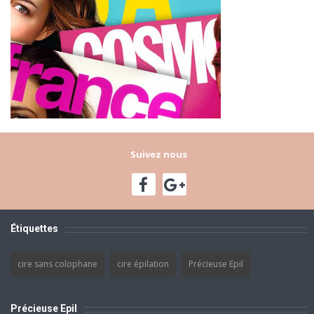
Suivez nous
Étiquettes
cire sans colophane
cire épilation
Précieuse Epil
Précieuse Epil