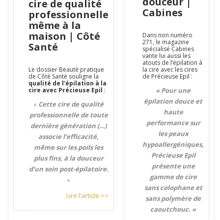
douceur |
cire de qualité
Cabines
professionnelle
même à la
maison | Côté
Dans non numéro
271, le magazine
Santé
spécialisé Cabines
vante lui aussi les
atouts de l’épilation à
Le dossier Beauté pratique
la cire avec les cires
de Côté Santé souligne la
de Précieuse Epil :
qualité de l’épilation à la
cire avec Précieuse Epil
:
« Pour une
épilation douce et
«
Cette cire de qualité
haute
professionnelle de toute
performance sur
dernière génération (…)
les peaux
associe l’efficacité,
hypoallergéniques,
même sur les poils les
Précieuse Epil
plus fins, à la douceur
présente une
d’un soin post-épilatoire.
gamme de cire
«
sans colophane et
Lire l’article >>
sans polymère de
caoutchouc. «