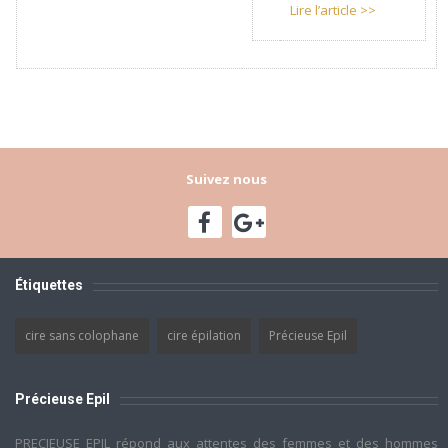
Lire l’article >>
Suivez nous
Étiquettes
cire sans colophane
cire épilation
Précieuse Epil
Précieuse Epil
PRECIEUSE EPIL répond aux attentes des femmes et des hommes