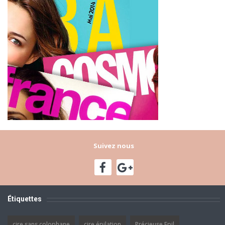
Suivez nous
Étiquettes
cire sans colophane
cire épilation
Précieuse Epil