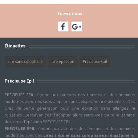
Suivez nous
Étiquettes
cire sans colophane
cire épilation
Précieuse Epil
Précieuse Epil
PRECIEUSE EPIL répond aux attentes des femmes et des hommes
modernes avec des cires à épiler sans colophane ni élastomère. Des
cires de 5ème génération pour une épilation sans allergies ni
rougeurs. L’essayer c’est l’adopter alors retrouvez toute la gamme
des cires d’épilation PRECIEUSE EPIL.
PRECIEUSE EPIL
répond aux attentes des femmes et des hommes
modernes avec des
cires à épiler sans colophane ni élastomère.