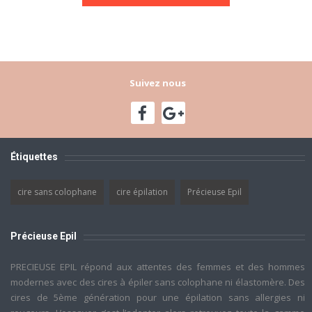
Suivez nous
Étiquettes
cire sans colophane
cire épilation
Précieuse Epil
Précieuse Epil
PRECIEUSE EPIL répond aux attentes des femmes et des hommes
modernes avec des cires à épiler sans colophane ni élastomère. Des
cires de 5ème génération pour une épilation sans allergies ni